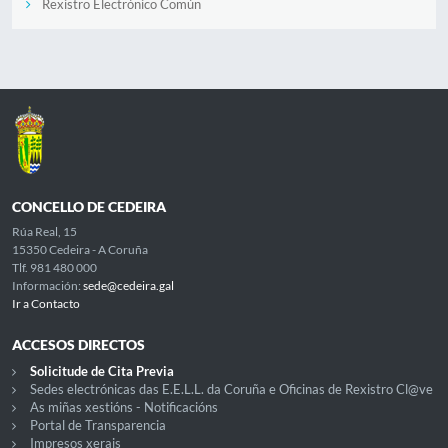
Rexistro Electrónico Común
CONCELLO DE CEDEIRA
Rúa Real, 15
15350 Cedeira - A Coruña
Tlf. 981 480 000
Información:
sede@cedeira.gal
Ir a Contacto
ACCESOS DIRECTOS
Solicitude de Cita Previa
Sedes electrónicas das E.E.L.L. da Coruña e Oficinas de Rexistro Cl@ve
As miñas xestións - Notificacións
Portal de Transparencia
Impresos xerais