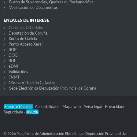
Buzón de Suxerencias, Queixas ou Reclamacións
Verificación de Documentos
ENLACES DE INTERESE
Concello de Cedeira
Deputación da Coruña
Xunta de Galicia
Punto Acceso Xeral
BOP
DOG
BOE
eDNI
Validacións
FNMT
Oficina Virtual do Catastro
Sede Electrónica Deputación Provincial da Coruña
Soporte técnico
Accesibilidade
Mapa web
Aviso legal
Privacidade
-
-
-
-
-
Seguridade
Axuda
-
© 2026 Plataforma de Administración Electrónica · Deputación Provincial da